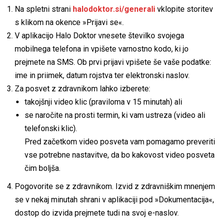
Na spletni strani
halodoktor.si/generali
vklopite storitev
s klikom na okence »Prijavi se«.
V aplikacijo Halo Doktor vnesete številko svojega
mobilnega telefona in vpišete varnostno kodo, ki jo
prejmete na SMS. Ob prvi prijavi vpišete še vaše podatke:
ime in priimek, datum rojstva ter elektronski naslov.
Za posvet z zdravnikom lahko izberete:
takojšnji video klic (praviloma v 15 minutah) ali
se naročite na prosti termin, ki vam ustreza (video ali
telefonski klic).
Pred začetkom video posveta vam pomagamo preveriti
vse potrebne nastavitve, da bo kakovost video posveta
čim boljša.
Pogovorite se z zdravnikom. Izvid z zdravniškim mnenjem
se v nekaj minutah shrani v aplikaciji pod »Dokumentacija«,
dostop do izvida prejmete tudi na svoj e-naslov.