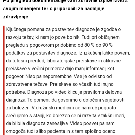
Po pregledu dokumentacije vam zdravnik izpiše izvid s
svojim mnenjem ter s priporočili za nadaljnje
zdravljenje.
Ključnega pomena za postavitev diagnoze je zgodba o
razvoju težav, ki nam jo pove bolnik. Tudi pri običajnem
pregledu s pogovorom pridobimo od 80 % do 90 %
podatkov za postavitev diagnoze. Iz izkušenj lahko povem,
da telesni pregled, laboratorijske preiskave in slikovne
preiskave v večini primerov dajo manj informacij kot
pogovor. Niso pa nepomembne. Vse je odvisno od
zdravstvene težave. Preiskave so včasih tudi nujno
potrebne. Diagnoza po video klicu je praviloma delovna
diagnoza. To pomeni, da govorimo o določeni verjetnosti
za bolezen. V družinski medicini se namreč pogosto
srečujemo s stanji, ko bolezen še ni razvita v takšni meri,
da bi bila diagnoza zanesljiva. Video posvet pa nam
omogoča tudi sliko pacienta in s tem splošno oceno