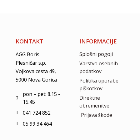
KONTAKT
INFORMACIJE
Splošni pogoji
AGG Boris
Plesničar s.p.
Varstvo osebnih
Vojkova cesta 49,
podatkov
5000 Nova Gorica
Politika uporabe
piškotkov
pon – pet: 8.15 -
Direktne
15.45
obremenitve
041 724 852
Prijava škode
05 99 34 464