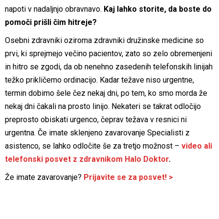
napoti v nadaljnjo obravnavo.
Kaj lahko storite, da boste do
pomoči prišli čim hitreje?
Osebni zdravniki oziroma zdravniki družinske medicine so
prvi, ki sprejmejo večino pacientov, zato so zelo obremenjeni
in hitro se zgodi, da ob nenehno zasedenih telefonskih linijah
težko prikličemo ordinacijo. Kadar težave niso urgentne,
termin dobimo šele čez nekaj dni, po tem, ko smo morda že
nekaj dni čakali na prosto linijo. Nekateri se takrat odločijo
preprosto obiskati urgenco, čeprav težava v resnici ni
urgentna. Če imate sklenjeno zavarovanje Specialisti z
asistenco, se lahko odločite še za tretjo možnost –
video ali
telefonski posvet z zdravnikom Halo Doktor
.
Že imate zavarovanje?
Prijavite se za posvet! >