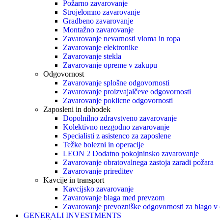
Požarno zavarovanje
Strojelomno zavarovanje
Gradbeno zavarovanje
Montažno zavarovanje
Zavarovanje nevarnosti vloma in ropa
Zavarovanje elektronike
Zavarovanje stekla
Zavarovanje opreme v zakupu
Odgovornost
Zavarovanje splošne odgovornosti
Zavarovanje proizvajalčeve odgovornosti
Zavarovanje poklicne odgovornosti
Zaposleni in dohodek
Dopolnilno zdravstveno zavarovanje
Kolektivno nezgodno zavarovanje
Specialisti z asistenco za zaposlene
Težke bolezni in operacije
LEON 2 Dodatno pokojninsko zavarovanje
Zavarovanje obratovalnega zastoja zaradi požara
Zavarovanje prireditev
Kavcije in transport
Kavcijsko zavarovanje
Zavarovanje blaga med prevzom
Zavarovanje prevozniške odgovornosti za blago v
GENERALI INVESTMENTS