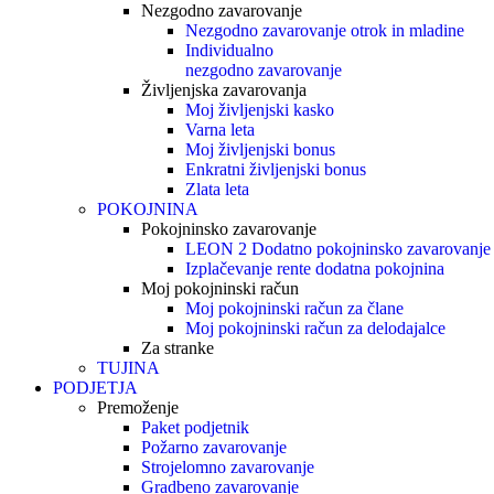
Nezgodno zavarovanje
Nezgodno zavarovanje otrok in mladine
Individualno
nezgodno zavarovanje
Življenjska zavarovanja
Moj življenjski kasko
Varna leta
Moj življenjski bonus
Enkratni življenjski bonus
Zlata leta
POKOJNINA
Pokojninsko zavarovanje
LEON 2 Dodatno pokojninsko zavarovanje
Izplačevanje rente dodatna pokojnina
Moj pokojninski račun
Moj pokojninski račun za člane
Moj pokojninski račun za delodajalce
Za stranke
TUJINA
PODJETJA
Premoženje
Paket podjetnik
Požarno zavarovanje
Strojelomno zavarovanje
Gradbeno zavarovanje