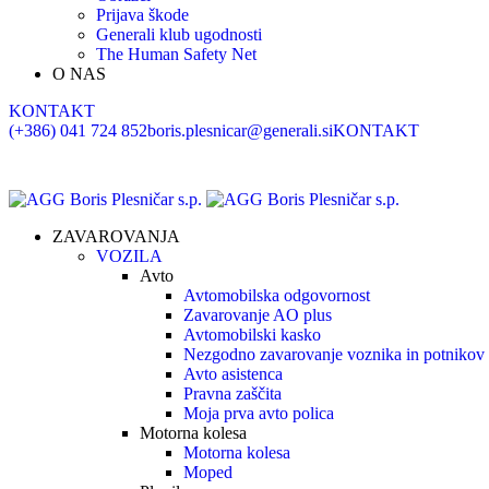
Prijava škode
Generali klub ugodnosti
The Human Safety Net
O NAS
KONTAKT
(+386) 041 724 852
boris.plesnicar@generali.si
KONTAKT
ZAVAROVANJA
VOZILA
Avto
Avtomobilska odgovornost
Zavarovanje AO plus
Avtomobilski kasko
Nezgodno zavarovanje voznika in potnikov
Avto asistenca
Pravna zaščita
Moja prva avto polica
Motorna kolesa
Motorna kolesa
Moped