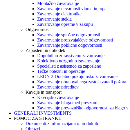
Montažno zavarovanje
Zavarovanje nevarnosti vloma in ropa
Zavarovanje elektronike
Zavarovanje stekla
Zavarovanje opreme v zakupu
Odgovornost
Zavarovanje splošne odgovornosti
Zavarovanje proizvajalčeve odgovornosti
Zavarovanje poklicne odgovornosti
Zaposleni in dohodek
Dopolnilno zdravstveno zavarovanje
Kolektivno nezgodno zavarovanje
Specialisti z asistenco za zaposlene
Težke bolezni in operacije
LEON 2 Dodatno pokojninsko zavarovanje
Zavarovanje obratovalnega zastoja zaradi požara
Zavarovanje prireditev
Kavcije in transport
Kavcijsko zavarovanje
Zavarovanje blaga med prevzom
Zavarovanje prevozniške odgovornosti za blago v
GENERALI INVESTMENTS
POMOČ ZA STRANKE
Dokumenti z informacijami o produktih
Obrazci