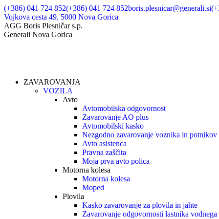
(+386) 041 724 852
(+386) 041 724 852
boris.plesnicar@generali.si
(+
Vojkova cesta 49, 5000 Nova Gorica
AGG Boris Plesničar s.p.
Generali Nova Gorica
ZAVAROVANJA
VOZILA
Avto
Avtomobilska odgovornost
Zavarovanje AO plus
Avtomobilski kasko
Nezgodno zavarovanje voznika in potnikov
Avto asistenca
Pravna zaščita
Moja prva avto polica
Motorna kolesa
Motorna kolesa
Moped
Plovila
Kasko zavarovanje za plovila in jahte
Zavarovanje odgovornosti lastnika vodnega 